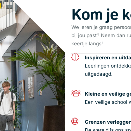
Kom je 
We leren je graag persoo
bij jou past? Neem dan r
keertje langs!
Inspireren en uitd
Leerlingen ontdekk
uitgedaagd.
Kleine en veilige
Een veilige school 
Grenzen verlegge
De wereld is ons sp