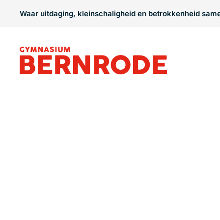
Waar uitdaging, kleinschaligheid en betrokkenheid sa
WAT ZIJN ON
PIJLERS?
Gymnasium Bernrode is een
kleinsc