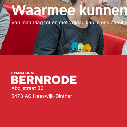
Waarmee kunnen w
Van maandag tot en met vrijdag kan je ons bereiken 
Abdijstraat 36
5473 AG Heeswijk-Dinther