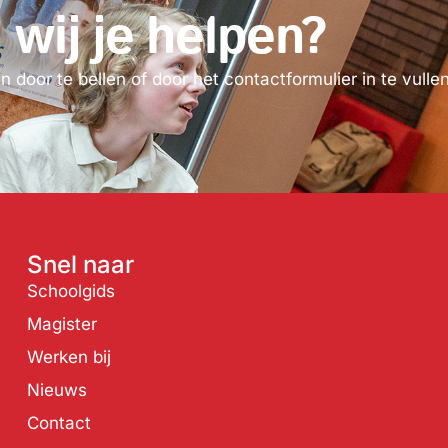
ij je helpen?
door te bellen of door het contactformulier in te vullen
Snel naar
Schoolgids
Magister
Werken bij
Nieuws
Contact