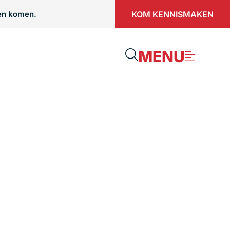
KOM KENNISMAKEN
men komen.
MENU
ZE
halige