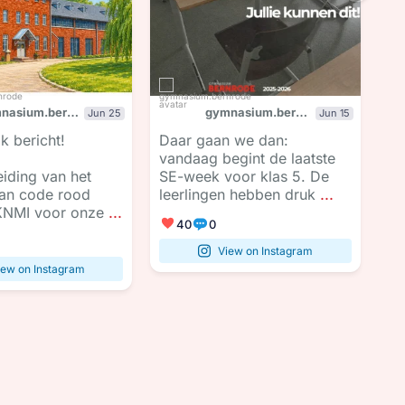
gymnasium.bernrode
gymnasium.bernrode
Jun 25
Jun 15
jk bericht!
Daar gaan we dan:
Be
vandaag begint de laatste
WK
eiding van het
SE-week voor klas 5. De
Vo
an code rood
leerlingen hebben druk
...
sc
KNMI voor onze
...
40
0
View on Instagram
iew on Instagram