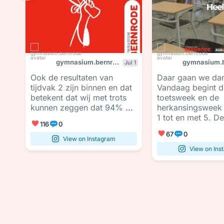
gymnasium.bernrode
ei 8
Jul 1
t
Ook de resultaten van
Daar gaan we da
tijdvak 2 zijn binnen en dat
Vandaag begint d
betekent dat wij met trots
toetsweek en de
kunnen zeggen dat 94%
...
herkansingsweek 
...
1 tot en met 5. De
116
0
67
0
View on Instagram
View on Ins