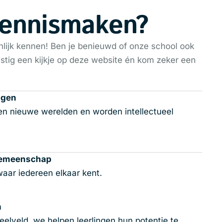
kennismaken?
nlijk kennen! Ben je benieuwd of onze school ook
ustig een kijkje op deze website én kom zeker een
agen
en nieuwe werelden en worden intellectueel
 gemeenschap
waar iedereen elkaar kent.
n
eelveld, we helpen leerlingen hun potentie te