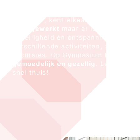
middelbare school in Heeswijk-Dint
ongeveer 550 leerlingen. Iedereen, v
tot leraar, kent elkaar. Tijdens de l
hard gewerkt
maar er is ook plaats 
gezelligheid en ontspanning tijdens 
verschillende activiteiten, zoals sp
excursies. Op Gymnasium Bernrode 
gemoedelijk en gezellig
. Leerlingen
snel thuis!