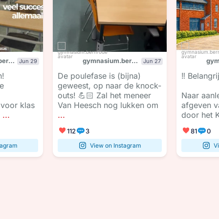
gymnasium.bernrode
gymnasium.bernrode
Jun 29
Jun 27
n!
De poulefase is (bijna)
‼️ Belangri
e
geweest, op naar de knock-
outs! 💪🏻 Zal het meneer
Naar aanl
voor klas
Van Heesch nog lukken om
afgeven v
...
...
door het 
112
3
81
0
tagram
View on Instagram
V