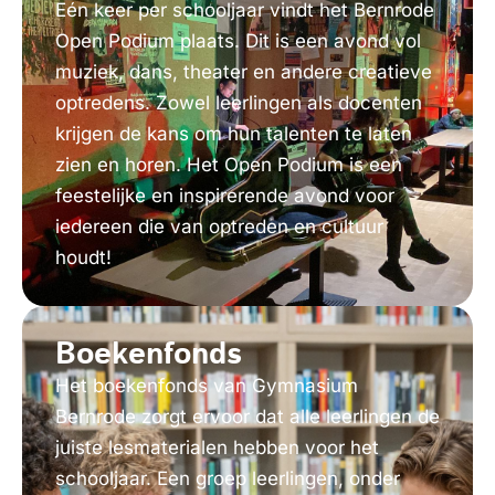
Eén keer per schooljaar vindt het Bernrode
Open Podium plaats. Dit is een avond vol
muziek, dans, theater en andere creatieve
optredens. Zowel leerlingen als docenten
krijgen de kans om hun talenten te laten
zien en horen. Het Open Podium is een
feestelijke en inspirerende avond voor
iedereen die van optreden en cultuur
houdt!
Boekenfonds
Het boekenfonds van Gymnasium
Bernrode zorgt ervoor dat alle leerlingen de
juiste lesmaterialen hebben voor het
schooljaar. Een groep leerlingen, onder