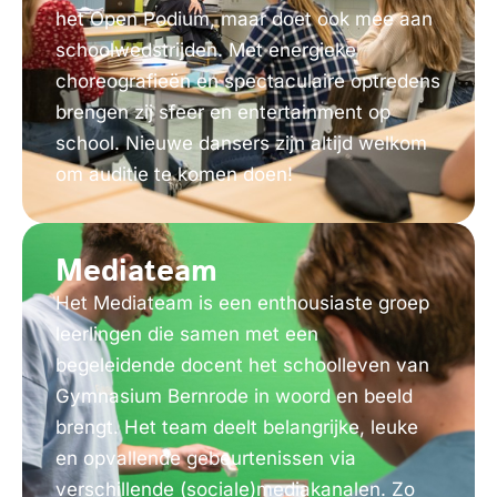
het Open Podium, maar doet ook mee aan
schoolwedstrijden. Met energieke
choreografieën en spectaculaire optredens
brengen zij sfeer en entertainment op
school. Nieuwe dansers zijn altijd welkom
om auditie te komen doen!
Mediateam
Het Mediateam is een enthousiaste groep
leerlingen die samen met een
begeleidende docent het schoolleven van
Gymnasium Bernrode in woord en beeld
brengt. Het team deelt belangrijke, leuke
en opvallende gebeurtenissen via
verschillende (sociale)mediakanalen. Zo