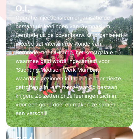
O.I.
Operatie injectie is een organisatie de
bestaat uit leerlingen van Gymnasium
Bernrode uit de bovenbouw. OI organiseert
diverse activiteiten (de Ronde van
Bernrode, het OI-kamp, het kerstgala e.d.)
waarmee geld wordt ingezameld voor
‘Stichting Medisch Werk Mumbai’,
waardoor gezinnen in India die door ziekte
getroffen zijn, een menswaardig bestaan
krijgen. Zo zetten onze leerlingen zich in
voor een goed doel en maken ze samen
een verschil!