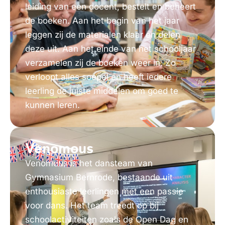
leiding van een docent, bestelt en beheert
de boeken. Aan het begin van het jaar
leggen zij de materialen klaar en delen
deze uit. Aan het einde van het schooljaar
verzamelen zij de boeken weer in. Zo
verloopt alles soepel en heeft iedere
leerling de juiste middelen om goed te
kunnen leren.
Venomous
Venomous is het dansteam van
Gymnasium Bernrode, bestaande uit
enthousiaste leerlingen met een passie
voor dans. Het team treedt op bij
schoolactiviteiten zoals de Open Dag en