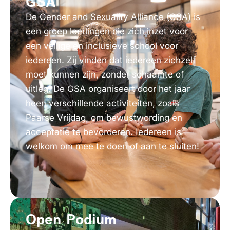
GSA
De Gender and Sexuality Alliance (GSA) is
een groep leerlingen die zich inzet voor
een veilige en inclusieve school voor
iedereen. Zij vinden dat iedereen zichzelf
moet kunnen zijn, zonder schaamte of
uitleg. De GSA organiseert door het jaar
heen verschillende activiteiten, zoals
Paarse Vrijdag, om bewustwording en
acceptatie te bevorderen. Iedereen is
welkom om mee te doen of aan te sluiten!
Open Podium