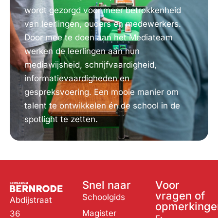
wordt gezorgd voor meer betrokkenheid
van leerlingen, ouders en medewerkers.
Door mee te doen aan het Mediateam
werken de leerlingen aan hun
mediawijsheid, schrijfvaardigheid,
informatievaardigheden en
gespreksvoering. Een mooie manier om
talent te ontwikkelen én de school in de
spotlight te zetten.
Snel naar
Voor
vragen of
Schoolgids
Abdijstraat
opmerkinge
Magister
36