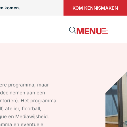
KOM KENNISMAKEN
men komen.
MENU
liere programma, maar
en deelnemen aan een
ntor(en). Het programma
 atelier, floorball,
gue en Mediawijsheid.
ramma en eventuele