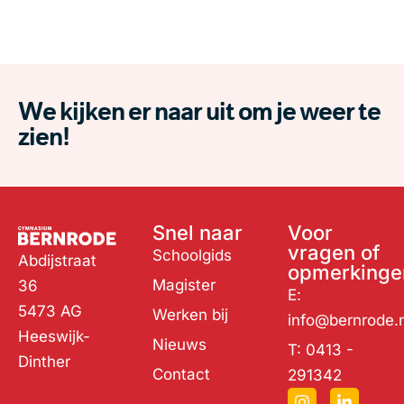
We kijken er naar uit om je weer te
zien!
Snel naar
Voor
vragen of
Schoolgids
Abdijstraat
opmerkinge
Magister
36
E:
5473 AG
Werken bij
info@bernrode.n
Heeswijk-
Nieuws
T: 0413 -
Dinther
Contact
291342